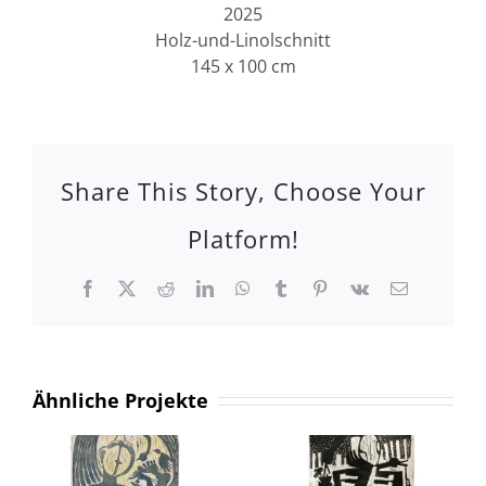
2025
Holz-und-Linolschnitt
145 x 100 cm
Share This Story, Choose Your
Platform!
Facebook
X
Reddit
LinkedIn
WhatsApp
Tumblr
Pinterest
Vk
E-
Mail
Ähnliche Projekte