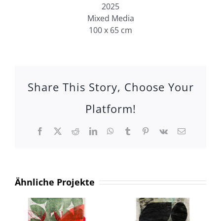
2025
Mixed Media
100 x 65 cm
Share This Story, Choose Your
Platform!
Facebook
X
Reddit
LinkedIn
WhatsApp
Tumblr
Pinterest
Vk
E-
Mail
Ähnliche Projekte