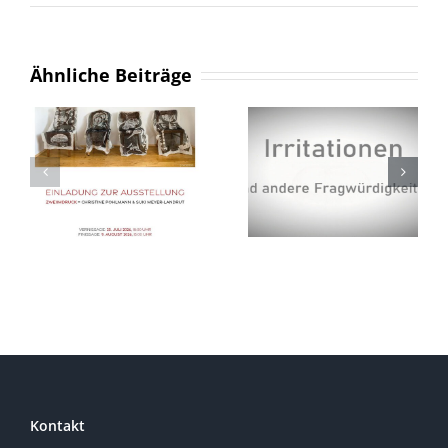
Das
Grauen
in
der
Ähnliche Beiträge
Druckgra
Kontakt